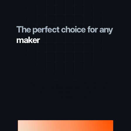
The perfect choice for any
maker
creative
coffee-lover
developer
designer
creator
maker
creative
coffee-lover