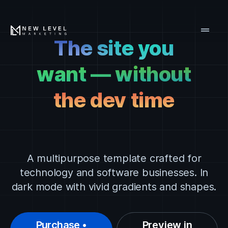
drag_handle
The site you
The site you
want — without
want — without
the dev time
the dev time
A multipurpose template crafted for
technology and software businesses. In
dark mode with vivid gradients and shapes.
Purchase •
Preview in